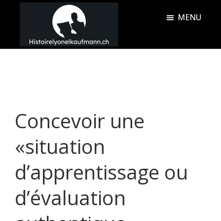
Passer
Passer
MENU
au
à
contenu
la
Histoire
principal
barre
Lyonel
latérale
Kaufmann
principale
Concevoir une
«situation
d’apprentissage ou
d’évaluation