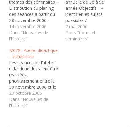
thèmes des séminaires -
annuelle de 5e à 9e
Distribution du planing
année Objectifs : ➢
des séances à partir du
identifier les sujets
28 novembre 2006 -
possibles /
thèmes des séminaires
14 novembre 2006
incontournables d'un
2 mai 2006
et dates de présentation
Dans "Nouvelles de
degré ou d'un cycle ➢
Dans "Cours et
- consignes relatives au
l'histoire"
combien de temps
séminaires"
travail à effectuer - délai
consacrer aux différents
M078 : Atelier didactique
d'inscription au séminaire
thèmes sujets ➢
– échéancier
Fichier : - Consignes
comment les articuler
Les séances de l’atelier
séminaires (.doc) -
avec les plans d'études
didactique devraient être
Agenda des séances -
et les compétences à
réalisées,
2e…
développer c/o les élèves
prioritairement,entre le
➢ comment les…
30 novembre 2006 et le
1er février 2007Le
23 octobre 2006
dossier d’AD
Dans "Nouvelles de
comprendra : 1. Une
l'histoire"
présentation du contexte
de classe dans lequel
le/les étudiant-e-s
réaliseront leur AD.
Echéance : 14 novembre