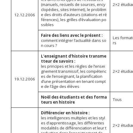
(manuels, recueils de sources, ency
2×2 étudia
clopédies, sites Internet), le problèm
e des droits d’auteurs (citations et ré
12.12.2006
férences), les grilles d’évaluation po
ssibles
Faire des liens avec le présent :
Les forma
comment intégrer l’actualité dans so
rs
n cours ?
L’enseignant d’histoire transme
tteur de savoirs :
les principes et les règles de l’ensei
gnement transmissif, les compétenc
2×2 étudia
es de l’enseignant, la planification
19.12.2006
d’une présentation en tenant compt
e de l’âge des élèves
Noël des étudiants et des forma
Tous
teurs en histoire
Différencier en histoire :
les intelligences multiples et les styl
es d’apprentissage, les différentes
2×2 étudia
modalités de différenciation et leur t