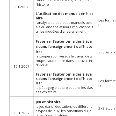
raduction dans l’enseignement de
l’histoire
9.1.2007
L’utilisation des manuels en hist
oire :
Les forma
l’analyse de quelques manuels actu
rs
els ou anciens et leurs implications s
ur les modèles d’enseignement
Favoriser l’autonomie des élève
s dans l’enseignement de l’histo
ire :
2×2 étudia
la coopération versus le travail de g
roupe, l’autonomie dans le travail in
dividuel
16.1.2007
Favoriser l’autonomie des élève
s dans l’enseignement de l’histo
Les forma
ire :
rs
la pédagogie de projet dans les clas
ses d’histoire
Jeu et histoire
:
le jeu dans l’éducation, les différent
2×2 étudia
s types de jeux, les conditions du je
23.1.2007
u de rôle en histoire