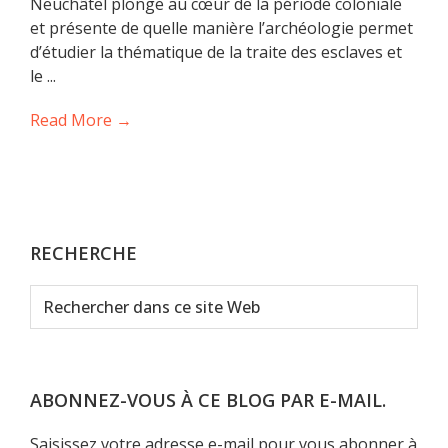
Neuchâtel plonge au cœur de la période coloniale
et présente de quelle manière l’archéologie permet
d’étudier la thématique de la traite des esclaves et
le ...
Read More →
RECHERCHE
Rechercher
dans
ce
site
Web
ABONNEZ-VOUS À CE BLOG PAR E-MAIL.
Saisissez votre adresse e-mail pour vous abonner à