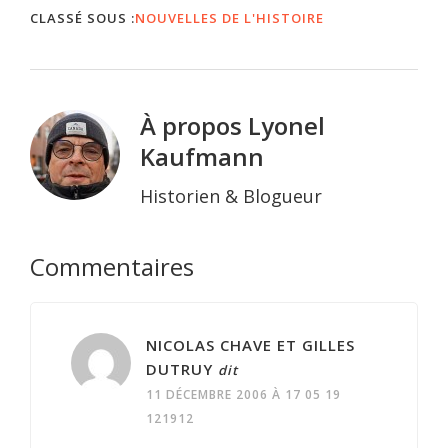
20062. La transposition
CLASSÉ SOUS :
NOUVELLES DE L'HISTOIRE
didactique d’un
thème/sujet réalisé par
l’étudiant-e durant l’AD.
Echéance :…
À propos
Lyonel
Kaufmann
Historien & Blogueur
Interactions
Commentaires
du
lecteur
NICOLAS CHAVE ET GILLES
DUTRUY
dit
11 DÉCEMBRE 2006 À 17 05 19
121912