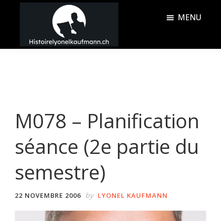
Passer
Passer
MENU
au
à
contenu
la
Histoire
principal
barre
Lyonel
latérale
Kaufmann
principale
M078 – Planification
séance (2e partie du
semestre)
by
22 NOVEMBRE 2006
LYONEL KAUFMANN