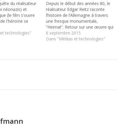
uête du réalisateur
Depuis le début des années 80, le
ux néonazis) et
réalisateur Edgar Reitz raconte
que (le film s'ouvre
l’histoire de l’Allemagne à travers
de l'héroïne se
une fresque monumentale,
ang), Guerrière, le
“Heimat”. Retour sur une œuvre qui
de David Wnendt,
et technologies"
a fait ressurgir un passé largement
6 septembre 2015
eau inquiétant de la
occulté. En bouclant le troisième
Dans "Médias et technologies"
allemande
opus de sa saga Heimat en 2004,
et de la résurgence…
Edgar Reitz croyait avoir mis un
point final à…
ufmann