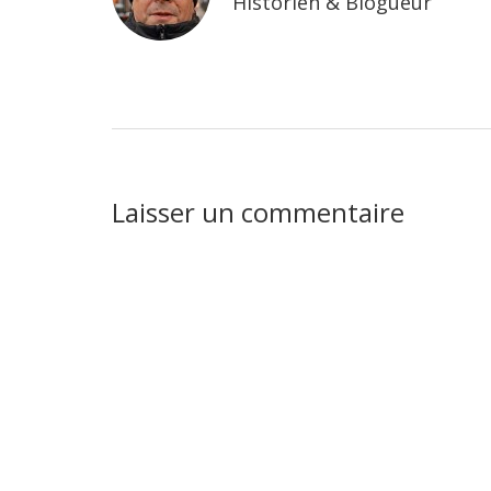
Historien & Blogueur
Interactions
Laisser un commentaire
du
lecteur