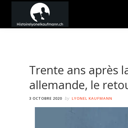
Passer
Passer
Passer
à
au
à
la
contenu
la
Histoire
navigation
principal
barre
Lyonel
principale
latérale
Kaufmann
principale
Trente ans après la
allemande, le retou
by
3 OCTOBRE 2020
LYONEL KAUFMANN