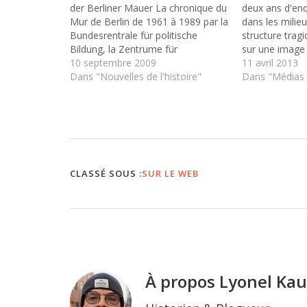
der Berliner Mauer La chronique du
deux ans d'enq
Mur de Berlin de 1961 à 1989 par la
dans les milie
Bundesrentrale für politische
structure tragi
Bildung, la Zentrume für
sur une image 
Zeithistorische Förschung et la
10 septembre 2009
vidant de son s
11 avril 2013
Deutschlandradio. Un
Dans "Nouvelles de l'histoire"
premier film 
Dans "Médias 
impressionnant dossier de sources
dresse un tabl
et documents de la période est
jeunesse est-
offert en matière de films,…
d'aujourd'hui 
CLASSÉ SOUS :
SUR LE WEB
À propos
Lyonel Ka