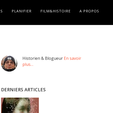
RS
PLANIFIER
FILM&HISTOIRE
A PROPOS
Barre
Historien & Blogueur
En savoir
plus…
latérale
principale
DERNIERS ARTICLES