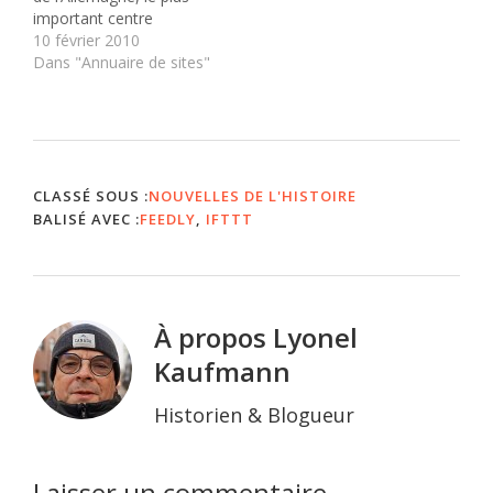
important centre
d’enquête sur les crimes
10 février 2010
nazis poursuit son travail.
Dans "Annuaire de sites"
A Ludwigsbourg,
travaillent six anciens
juges et procureurs
allemands qui ont fait de
la chasse aux derniers
criminels nazis leur
CLASSÉ SOUS :
NOUVELLES DE L'HISTOIRE
raison…
BALISÉ AVEC :
FEEDLY
,
IFTTT
À propos
Lyonel
Kaufmann
Historien & Blogueur
Laisser un commentaire