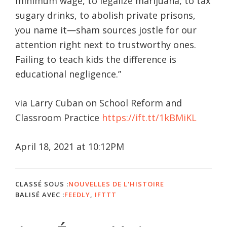
minimum wage, to legalize marijuana, to tax
sugary drinks, to abolish private prisons,
you name it—sham sources jostle for our
attention right next to trustworthy ones.
Failing to teach kids the difference is
educational negligence.”
via Larry Cuban on School Reform and
Classroom Practice
https://ift.tt/1kBMiKL
April 18, 2021 at 10:12PM
CLASSÉ SOUS :
NOUVELLES DE L'HISTOIRE
BALISÉ AVEC :
FEEDLY
,
IFTTT