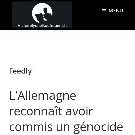
Passer
Passer
MENU
au
à
contenu
la
Histoire
principal
barre
Lyonel
latérale
Kaufmann
principale
Feedly
L’Allemagne
reconnaît avoir
commis un génocide