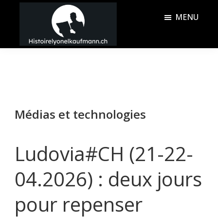
Passer
Passer
MENU
au
à
contenu
la
Histoire
principal
barre
Lyonel
latérale
Kaufmann
principale
Médias et technologies
Ludovia#CH (21-22-
04.2026) : deux jours
pour repenser