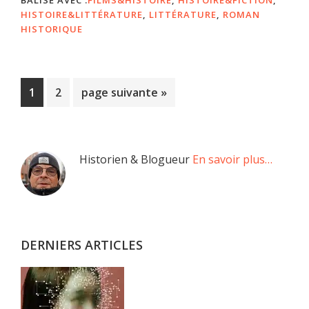
HISTOIRE&LITTÉRATURE
,
LITTÉRATURE
,
ROMAN
HISTORIQUE
Page
Page
Aller
1
2
page suivante »
à
la
Barre
Historien & Blogueur
En savoir plus…
latérale
principale
DERNIERS ARTICLES