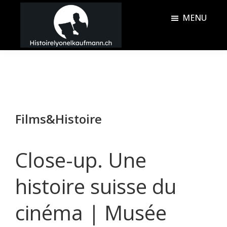
Passer
Passer
MENU
au
à
contenu
la
Histoire
principal
barre
Lyonel
latérale
Kaufmann
principale
Films&Histoire
Close-up. Une
histoire suisse du
cinéma | Musée