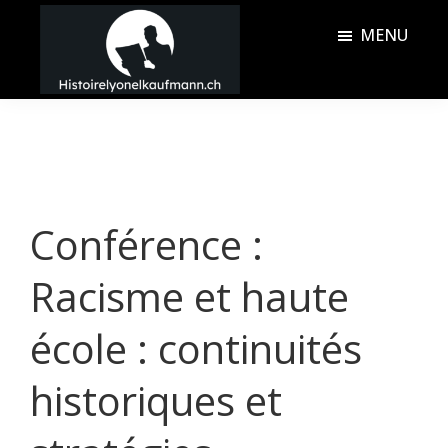
Passer
Passer
MENU
au
à
contenu
la
Histoire
principal
barre
Lyonel
latérale
Kaufmann
principale
Conférence :
Racisme et haute
école : continuités
historiques et