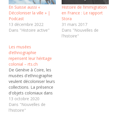
En Suisse aussi «
Histoire de l’immigration
Décoloniser la ville » |
en France : Le rapport
Podcast
Stora
13 décembre 2022
31 mars 2017
Dans "Histoire active"
Dans "Nouvelles de
l'histoire"
Les musées
d’ethnographie
repensent leur héritage
colonial – rts.ch
De Genève à Coire, les
musées d'ethnographie
veulent décoloniser leurs
collections. La présence
d'objets coloniaux dans
les musées suisses
13 octobre 2020
soulève de nombreuses
Dans "Nouvelles de
critiques. Certaines
l'histoire"
institutions, comme le
Musée d'ethnographie
de Genève et le Musée