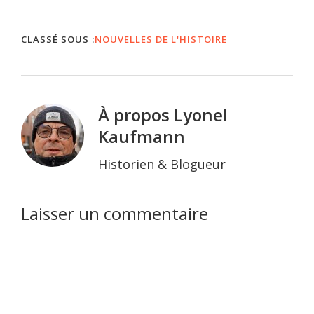
rhétique de Coire, se
lancent dans un
processus de
CLASSÉ SOUS :
NOUVELLES DE L'HISTOIRE
décolonisation de leurs
pratiques et de leurs…
À propos
Lyonel
Kaufmann
Historien & Blogueur
Interactions
Laisser un commentaire
du
lecteur