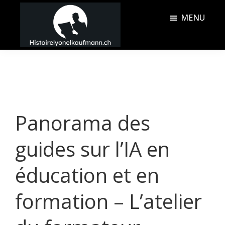
Passer
Passer
MENU
au
à
contenu
la
Histoire
principal
barre
Lyonel
latérale
Kaufmann
principale
Panorama des
guides sur l’IA en
éducation et en
formation – L’atelier