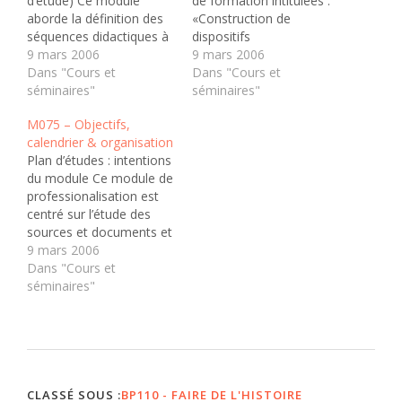
d’étude) Ce module
de formation intitulées :
aborde la définition des
«Construction de
séquences didactiques à
dispositifs
partir de problématiques
9 mars 2006
d’enseignement et
9 mars 2006
historiques, des élèves
Dans "Cours et
d’évaluation en histoire»,
Dans "Cours et
concernés et des
séminaires"
«Représentations,
séminaires"
instructions officielles. Au
valeurs et enjeux du
M075 – Objectifs,
terme du module,
discours historique» et
calendrier & organisation
l’étudiant-e est en
«Intégration média TICE
Plan d’études : intentions
mesure de - exploiter
en histoire». Le module
du module Ce module de
des savoirs disciplinaires,
M157 est doté de 3
professionalisation est
didactiques et
crédits. Pour mémoire,
centré sur l’étude des
épistémologiques en
un crédit HEP est
sources et documents et
histoire…
l’équivalent de 25-30…
leur utilisation à des fins
9 mars 2006
pédagogiques et
Dans "Cours et
didactiques en sciences
séminaires"
humaines. Niveaux de
maîtrise Au terme du
module, l’étudiant-e est
en mesure de :
Concevoir des activités
d’enseignement-
CLASSÉ SOUS :
BP110 - FAIRE DE L'HISTOIRE