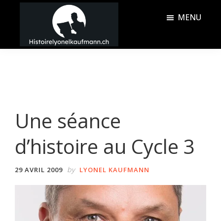
Passer
Passer
MENU
au
à
contenu
la
Histoire
principal
barre
Lyonel
latérale
Kaufmann
principale
Une séance
d’histoire au Cycle 3
by
29 AVRIL 2009
LYONEL KAUFMANN