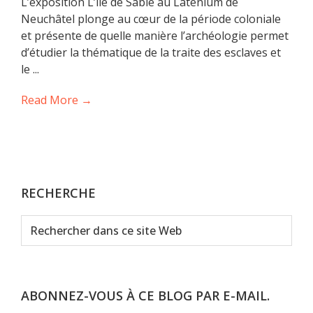
L’exposition L’île de Sable au Laténium de
Neuchâtel plonge au cœur de la période coloniale
et présente de quelle manière l’archéologie permet
d’étudier la thématique de la traite des esclaves et
le ...
Read More →
RECHERCHE
Rechercher
dans
ce
site
Web
ABONNEZ-VOUS À CE BLOG PAR E-MAIL.