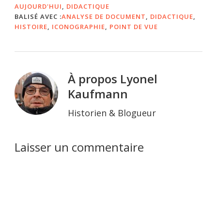
apprentissage variées,
AUJOURD'HUI
,
DIDACTIQUE
cohérentes et…
BALISÉ AVEC :
ANALYSE DE DOCUMENT
,
DIDACTIQUE
,
HISTOIRE
,
ICONOGRAPHIE
,
POINT DE VUE
À propos
Lyonel
Kaufmann
Historien & Blogueur
Interactions
Laisser un commentaire
du
lecteur