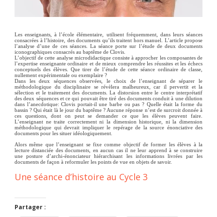
Les enseignants, à l’école élémentaire, utilisent fréquemment, dans leurs séances
consacrées à l’histoire, des documents qu’ils traitent hors manuel. L’article propose
l’analyse d’une de ces séances. La séance porte sur l’étude de deux documents
iconographiques consacrés au baptême de Clovis.
L’objectif de cette analyse microdidactique consiste à approcher les composantes de
l’expertise enseignante ordinaire et de mieux comprendre les réussites et les échecs
conceptuels des élèves. Que tirer de l’étude de cette séance ordinaire de classe,
nullement expérimentale ou exemplaire ?
Dans les deux séquences observées, le choix de l’enseignant de séparer le
méthodologique du disciplinaire se révèlera malheureux, car il pervertit et la
sélection et le traitement des documents. La distorsion entre le centre interprétatif
des deux séquences et ce qui pouvait être tiré des documents conduit à une dilution
dans l’anecdotique: Clovis portait-il une barbe ou pas ? Quelle était la forme du
bassin ? Qui était là le jour du baptême ? Aucune réponse n’est de surcroit donnée à
ces questions, dont on peut se demander ce que les élèves peuvent faire.
L’enseignant ne traite correctement ni la dimension historique, ni la dimension
méthodologique qui devrait impliquer le repérage de la source énonciative des
documents pour les situer idéologiquement.
Alors même que l’enseignant se fixe comme objectif de former les élèves à la
lecture distanciée des documents, en aucun cas il ne leur apprend à se construire
une posture d’archi-énonciateur hiérarchisant les informations livrées par les
documents de façon à reformuler les points de vue en objets de savoir.
Une séance d’histoire au Cycle 3
Partager :