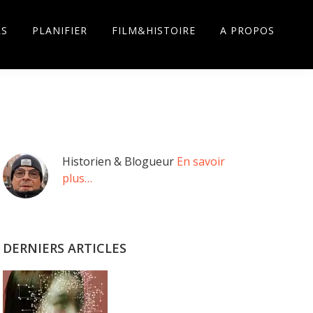
RS
PLANIFIER
FILM&HISTOIRE
A PROPOS
Barre
Historien & Blogueur
En savoir
plus…
latérale
principale
DERNIERS ARTICLES