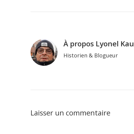
À propos
Lyonel Ka
Historien & Blogueur
Interactions
Laisser un commentaire
du