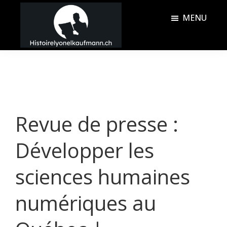
Passer
Passer
MENU
au
à
contenu
la
Histoire
principal
barre
Lyonel
latérale
Kaufmann
principale
Revue de presse :
Développer les
sciences humaines
numériques au