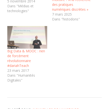
certains enthousiastes,
5 novembre 2014
des pratiques
ces sciences humaines
Dans "Médias et
numériques discrètes »
numériques
technologies"
7 mars 2025
représenteraient l’avenir,
Dans "histodons"
voire une planche de
salut pour les
programmes en lettres,
sciences humaines et
sciences sociales, qui
souffrent d’une remise
en question de leur
Big Data & MOOC : rien
valeur émanant de la…
de forcément
révolutionnaire
#dariahTeach
23 mars 2017
Dans "Humanités
Digitales"