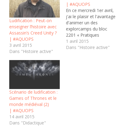
| #AQUOPS
En ce mercredi 1er avril,
j'ai le plaisir et l'avantage
Ludification : Peut-on
d'animer un des
enseigner l’histoire avec
explorcamps du bloc
Assassin’s Creed Unity ?
2201 « Pratiques
| #AQUOPS
gagnantes au secondaire
1 avril 2015
3 avril 2015
» lors de la 33e édition
Dans "Histoire active"
Dans "Histoire active"
du colloque de l'AQUOPS
à Québec. Le thème est
« Développer le réflexe
technopédagogique ».
Pour l'AQUOPS,
l’Exploracamp est un
nouveau format…
Scénario de ludification :
Games of Thrones et le
monde médiéval (2)
| #AQUOPS
14 avril 2015
Dans "Didactique"