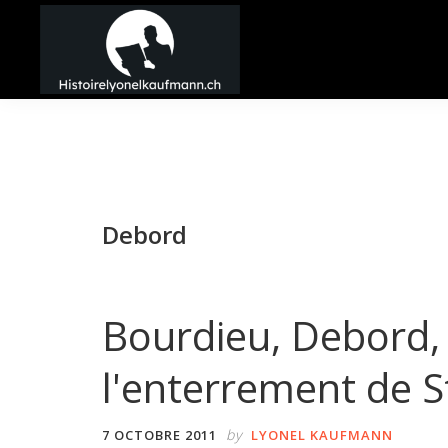
Passer
Passer
Passer
à
au
à
la
contenu
la
Histoire
navigation
principal
barre
Lyonel
principale
latérale
Kaufmann
principale
Debord
Bourdieu, Debord,
l'enterrement de S
by
7 OCTOBRE 2011
LYONEL KAUFMANN