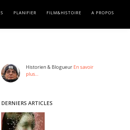
RS
PLANIFIER
FILM&HISTOIRE
A PROPOS
Barre
Historien & Blogueur
En savoir
plus…
latérale
principale
DERNIERS ARTICLES