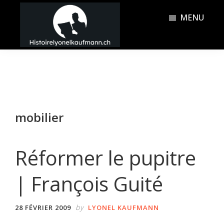
Passer
Passer
MENU
au
à
contenu
la
Histoire
principal
barre
Lyonel
latérale
Kaufmann
principale
mobilier
Réformer le pupitre
| François Guité
by
28 FÉVRIER 2009
LYONEL KAUFMANN