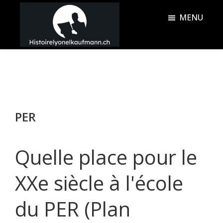
Passer
Passer
MENU
au
à
contenu
la
Histoire
principal
barre
Lyonel
latérale
Kaufmann
principale
PER
Quelle place pour le
XXe siècle à l'école
du PER (Plan