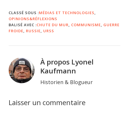
camps de Dachau et
Falkenau. En effet, en
1945, les images de
CLASSÉ SOUS :
MÉDIAS ET TECHNOLOGIES
,
Dachau prises par
OPINIONS&RÉFLEXIONS
l’équipe de…
BALISÉ AVEC :
CHUTE DU MUR
,
COMMUNISME
,
GUERRE
FROIDE
,
RUSSIE
,
URSS
À propos
Lyonel
Kaufmann
Historien & Blogueur
Interactions
Laisser un commentaire
du
lecteur