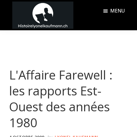
Passer
Passer
MENU
au
à
contenu
la
Histoire
principal
barre
Lyonel
latérale
Kaufmann
principale
L'Affaire Farewell :
les rapports Est-
Ouest des années
1980
by
4 OCTOBRE 2009
LYONEL KAUFMANN