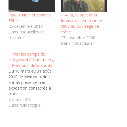
Joyeux Noël et Bonnes
«14-18, le bruit et la
Fêtes
fureur» ou le retour en
25 décembre 2018
2008 du bourrage de
Dans "Nouvelles de
crâne
l'histoire"
17 novembre 2008
Dans "Didactique"
Filmer les camps de
Hollywood à Nuremberg
| Mémorial de la Shoah
Du 10 mars au 31 août
2010, le Mémorial de la
Shoah présente une
exposition consacrée à
trois
producteurs/cinéastes
7 mars 2010
américains (John Ford,
Dans "Didactique"
George Stevens et
Samuel Fuller) et à leurs
images concernant les