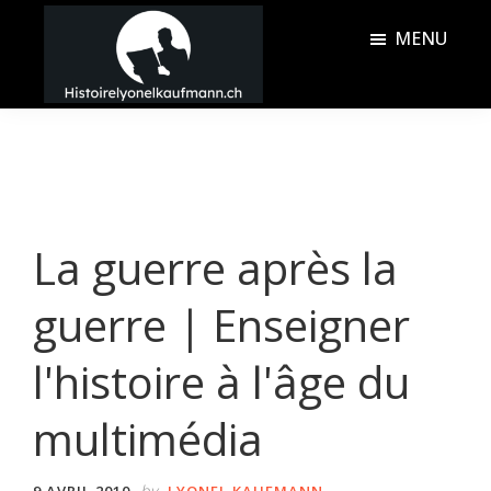
Passer
Passer
MENU
au
à
contenu
la
Histoire
principal
barre
Lyonel
latérale
Kaufmann
principale
La guerre après la
guerre | Enseigner
l'histoire à l'âge du
multimédia
by
9 AVRIL 2010
LYONEL KAUFMANN