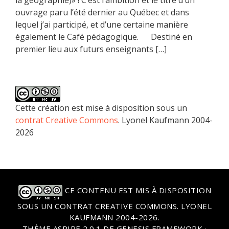
la géographie)» ! C’est l’ambition et le titre d’un
ouvrage paru l’été dernier au Québec et dans
lequel j’ai participé, et d’une certaine manière
également le Café pédagogique. Destiné en
premier lieu aux futurs enseignants […]
Cette création est mise à disposition sous un
contrat Creative Commons
. Lyonel Kaufmann 2004-
2026
CE CONTENU EST MIS À DISPOSITION
SOUS UN
CONTRAT CREATIVE COMMONS
. LYONEL
KAUFMANN 2004-2026.
THÈME
ASPIRE 2.0.1
DE
GENESIS FRAMEWORK
·