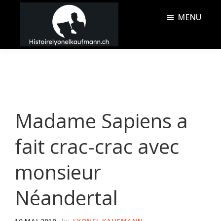
Passer
Passer
MENU
au
à
contenu
la
Histoire
principal
barre
Lyonel
latérale
Kaufmann
principale
Madame Sapiens a
fait crac-crac avec
monsieur
Néandertal
by
10 MAI 2010
LYONEL KAUFMANN