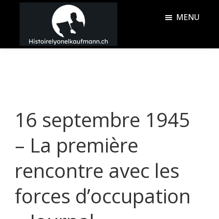
Passer
Passer
MENU
au
à
contenu
la
Histoire
principal
barre
Lyonel
latérale
Kaufmann
principale
16 septembre 1945
– La première
rencontre avec les
forces d’occupation