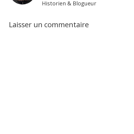
Historien & Blogueur
Interactions
Laisser un commentaire
du
lecteur