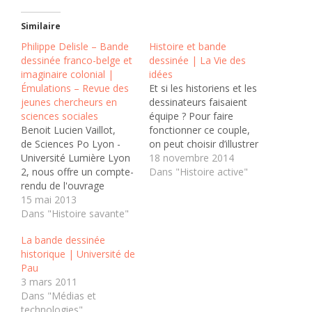
Similaire
Philippe Delisle – Bande
Histoire et bande
dessinée franco-belge et
dessinée | La Vie des
imaginaire colonial |
idées
Émulations – Revue des
Et si les historiens et les
jeunes chercheurs en
dessinateurs faisaient
sciences sociales
équipe ? Pour faire
Benoit Lucien Vaillot,
fonctionner ce couple,
de Sciences Po Lyon -
on peut choisir d’illustrer
Université Lumière Lyon
l’« Histoire ». On peut
18 novembre 2014
2, nous offre un compte-
aussi s’inspirer des
Dans "Histoire active"
rendu de l'ouvrage
enquêtes et reportages
de Philippe Delisle Bande
15 mai 2013
dessinés, guidés par un
dessinée franco-belge et
Dans "Histoire savante"
raisonnement, fondés
imaginaire colonial. Des
sur des questions
La bande dessinée
années 1930 aux années
originales et des sources
historique | Université de
1980. Depuis une
neuves. Cet article d’Ivan
Pau
quinzaine d’années, des
Jablonka pour «La Vie
3 mars 2011
historiens : Nicolas
des idées» présente…
Dans "Médias et
Bancel, Pascal Blanchard
technologies"
ou encore Sandrine