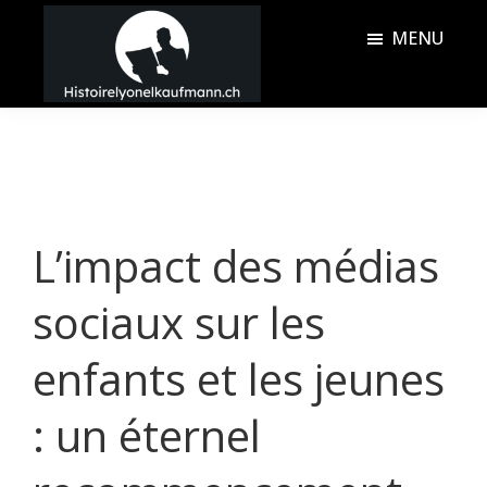
Passer
Passer
MENU
au
à
contenu
la
Histoire
principal
barre
Lyonel
latérale
Kaufmann
principale
L’impact des médias
sociaux sur les
enfants et les jeunes
: un éternel