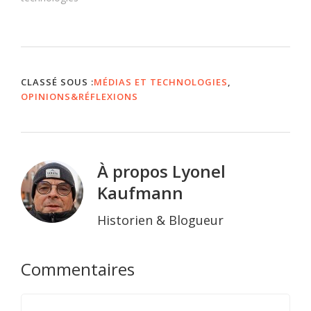
Lemaire en tête,
développent le concept…
CLASSÉ SOUS :
MÉDIAS ET TECHNOLOGIES
,
OPINIONS&RÉFLEXIONS
À propos
Lyonel
Kaufmann
Historien & Blogueur
Interactions
Commentaires
du