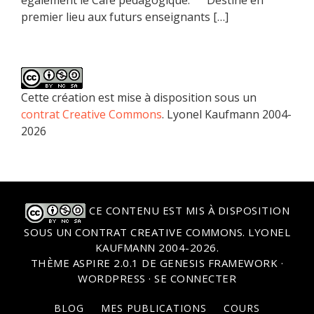
premier lieu aux futurs enseignants […]
Cette création est mise à disposition sous un
contrat Creative Commons
. Lyonel Kaufmann 2004-
2026
CE CONTENU EST MIS À DISPOSITION
SOUS UN
CONTRAT CREATIVE COMMONS
. LYONEL
KAUFMANN 2004-2026.
THÈME
ASPIRE 2.0.1
DE
GENESIS FRAMEWORK
·
WORDPRESS
·
SE CONNECTER
BLOG
MES PUBLICATIONS
COURS