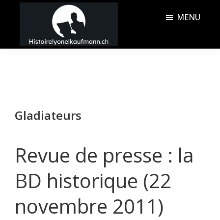
Passer
Passer
MENU
au
à
contenu
la
Histoire
principal
barre
Lyonel
latérale
Kaufmann
principale
Gladiateurs
Revue de presse : la
BD historique (22
novembre 2011)