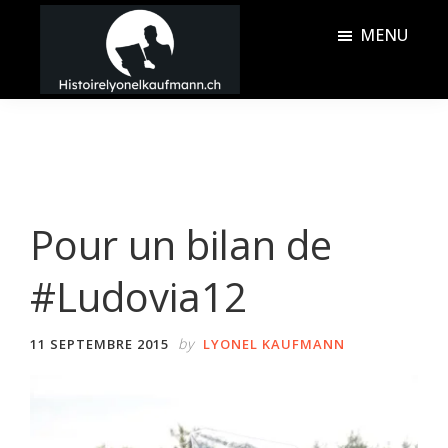
Passer
Passer
MENU
au
à
contenu
la
Histoire
principal
barre
Lyonel
latérale
Kaufmann
principale
Pour un bilan de
#Ludovia12
by
11 SEPTEMBRE 2015
LYONEL KAUFMANN