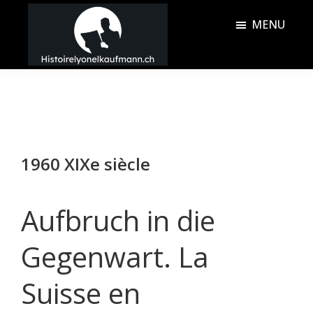
Passer
Passer
MENU
au
à
contenu
la
Histoire
principal
barre
Lyonel
latérale
Kaufmann
principale
1960 XIXe siècle
Aufbruch in die
Gegenwart. La
Suisse en