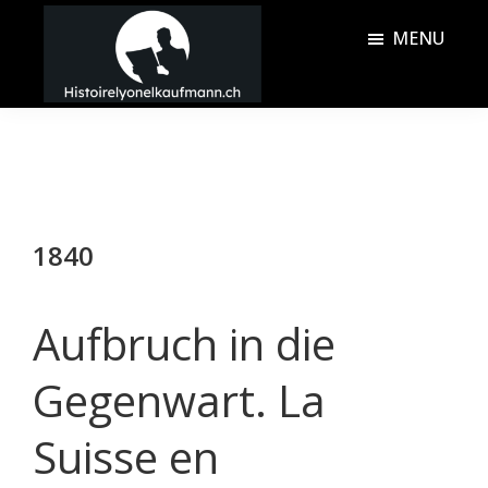
Passer
Passer
MENU
au
à
contenu
la
Histoire
principal
barre
Lyonel
latérale
Kaufmann
principale
1840
Aufbruch in die
Gegenwart. La
Suisse en