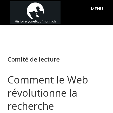
Passer
Passer
MENU
au
à
contenu
la
Histoire
principal
barre
Lyonel
latérale
Kaufmann
principale
Comité de lecture
Comment le Web
révolutionne la
recherche