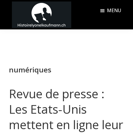
Passer
Passer
MENU
au
à
contenu
la
Histoire
principal
barre
Lyonel
latérale
Kaufmann
principale
numériques
Revue de presse :
Les Etats-Unis
mettent en ligne leur