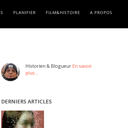
RS
PLANIFIER
FILM&HISTOIRE
A PROPOS
Barre
Historien & Blogueur
En savoir
plus…
latérale
principale
DERNIERS ARTICLES