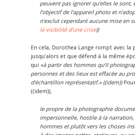
peuvent pas ignorer qu’elles le sont,
l’objectif de l’appareil photo et n’a
n’exclut cependant aucune mise en scè
la visibilité d’une crise
))
En cela, Dorothea Lange rompt avec la 
jusqu’alors et que défend à la même ép
qui
«à partir des hommes qu’il photogra
personnes et des lieux est effacée au prof
d’échantillon représentatif.» ((idem))
Pour
((idem)),
le propre de la photographie documen
impersonnelle, hostile à la narration,
hommes et plutôt vers les choses insi
à des images nettes, statiques, au ca