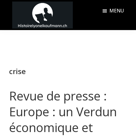
Passer
Passer
MENU
au
à
contenu
la
Histoire
principal
barre
Lyonel
latérale
Kaufmann
principale
crise
Revue de presse :
Europe : un Verdun
économique et