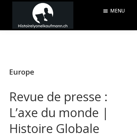
Passer
Passer
MENU
au
à
contenu
la
Histoire
principal
barre
Lyonel
latérale
Kaufmann
principale
Europe
Revue de presse :
L’axe du monde |
Histoire Globale