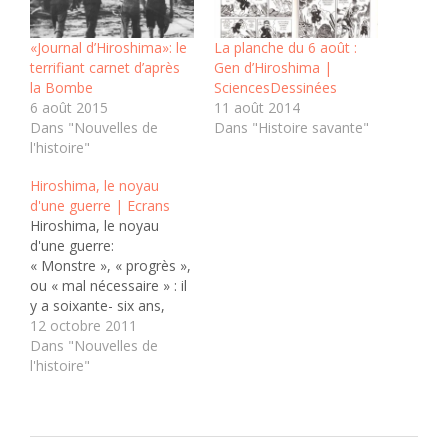
«Journal d’Hiroshima»: le
La planche du 6 août :
terrifiant carnet d’après
Gen d’Hiroshima |
la Bombe
SciencesDessinées
6 août 2015
11 août 2014
Dans "Nouvelles de
Dans "Histoire savante"
l'histoire"
Hiroshima, le noyau
d'une guerre | Ecrans
Hiroshima, le noyau
d'une guerre:
« Monstre », « progrès »,
ou « mal nécessaire » : il
y a soixante- six ans,
l’utilisation de l’arme
12 octobre 2011
atomique ne faisait déjà
Dans "Nouvelles de
pas consensus. La
l'histoire"
puissance américaine
d’alors a pourtant réussi
à unifier les voix pour ne
garder qu’un seul