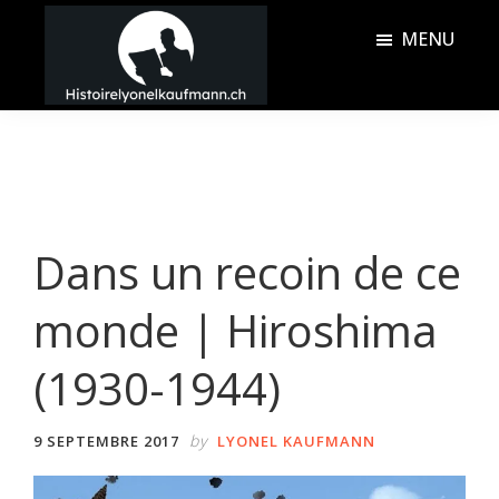
Passer
Passer
MENU
au
à
contenu
la
Histoire
principal
barre
Lyonel
latérale
Kaufmann
principale
Dans un recoin de ce
monde | Hiroshima
(1930-1944)
by
9 SEPTEMBRE 2017
LYONEL KAUFMANN