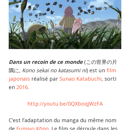
Dans un recoin de ce monde
(この世界の片
隅に,
Kono sekai no katasumi ni
) est un
film
japonais
réalisé par
Sunao Katabuchi
, sorti
en
2016
.
http://youtu.be/0QXboqjWzFA
C’est l’adaptation du manga du même nom
de
Fumiyo Kōno
. Le film se déroule dans les