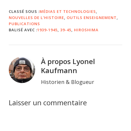
message. Celui qu’on lit
dans nos livres
CLASSÉ SOUS :
MÉDIAS ET TECHNOLOGIES
,
d’histoire :…
NOUVELLES DE L'HISTOIRE
,
OUTILS ENSEIGNEMENT
,
PUBLICATIONS
BALISÉ AVEC :
1939-1945
,
39-45
,
HIROSHIMA
À propos
Lyonel
Kaufmann
Historien & Blogueur
Interactions
Laisser un commentaire
du
lecteur