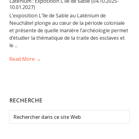
Laténium : Exposition L’île de sable (04.10.2025-
10.01.2027)
L’exposition L’île de Sable au Laténium de
Neuchâtel plonge au cœur de la période coloniale
et présente de quelle manière l’archéologie permet
d’étudier la thématique de la traite des esclaves et
le ...
Read More →
RECHERCHE
Rechercher
dans
ce
site