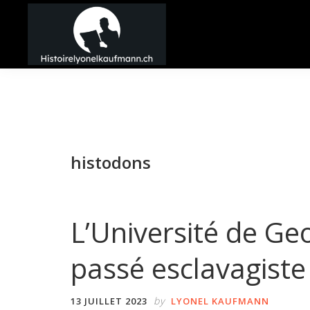
Passer
Passer
Passer
à
au
à
la
contenu
la
Histoire
navigation
principal
barre
Lyonel
principale
latérale
Kaufmann
principale
histodons
L’Université de Ge
passé esclavagiste
by
13 JUILLET 2023
LYONEL KAUFMANN