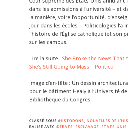
Cour suprême des États-Unis annulant la
dans les admissions à l’université – et d
la manière, voire l’opportunité, d’ensei
jour dans les écoles – Politicologies l’a 
l’histoire de l’Église catholique (et son p
sur les campus.
Lire la suite :
She Broke the News That th
She’s Still Going to Mass | Politico
Image d’en-tête : Un dessin architectur
pour le bâtiment Healy à l’Université d
Bibliothèque du Congrès
CLASSÉ SOUS :
HISTODONS
,
NOUVELLES DE L'HI
BALISÉ AVEC :
DÉBATS
,
ESCLAVAGE
,
ETATS-UNIS