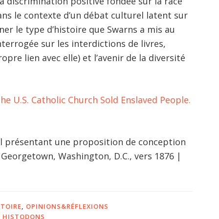
 discrimination positive fondée sur la race
ans le contexte d’un débat culturel latent sur
gner le type d’histoire que Swarns a mis au
interrogée sur les interdictions de livres,
ropre lien avec elle) et l’avenir de la diversité
e U.S. Catholic Church Sold Enslaved People.
al présentant une proposition de conception
e Georgetown, Washington, D.C., vers 1876 |
STOIRE
,
OPINIONS&RÉFLEXIONS
,
HISTODONS