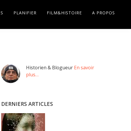
RS
PLANIFIER
FILM&HISTOIRE
A PROPOS
Barre
Historien & Blogueur
En savoir
plus…
latérale
principale
DERNIERS ARTICLES