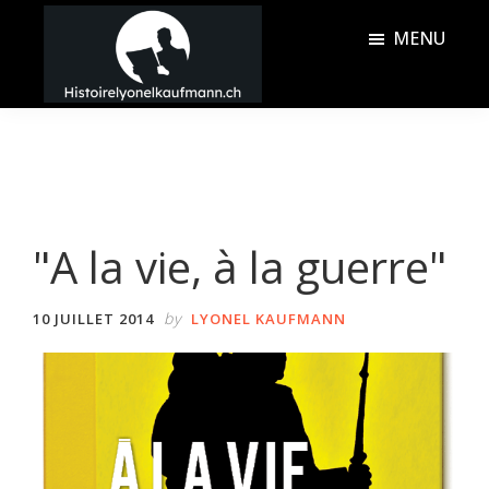
Passer
Passer
MENU
au
à
contenu
la
Histoire
principal
barre
Lyonel
latérale
Kaufmann
principale
"A la vie, à la guerre"
by
10 JUILLET 2014
LYONEL KAUFMANN