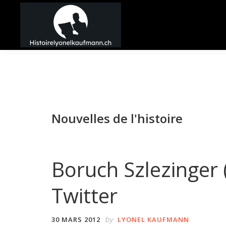
Passer
Passer
Passer
à
au
à
la
contenu
la
Histoire
navigation
principal
barre
Lyonel
principale
latérale
Kaufmann
principale
Nouvelles de l'histoire
Boruch Szlezinger 
Twitter
by
30 MARS 2012
LYONEL KAUFMANN