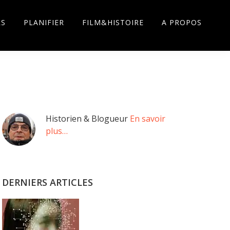
RS
PLANIFIER
FILM&HISTOIRE
A PROPOS
Barre
Historien & Blogueur
En savoir
plus…
latérale
principale
DERNIERS ARTICLES