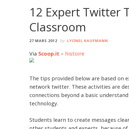
12 Expert Twitter T
Classroom
by
27 MARS 2012
LYONEL KAUFMANN
Via
Scoop.it
–
histoire
The tips provided below are based on ex
network twitter. These activities are d
connections beyond a basic understandi
technology.
Students learn to create messages clea
other students and experts, because of 