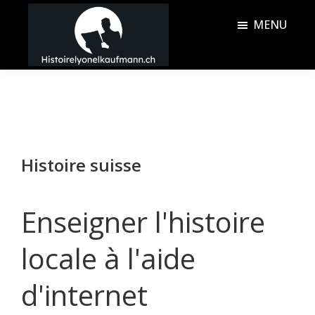
Passer
Passer
MENU
au
à
contenu
la
Histoire
principal
barre
Lyonel
latérale
Kaufmann
principale
Histoire suisse
Enseigner l'histoire
locale à l'aide
d'internet