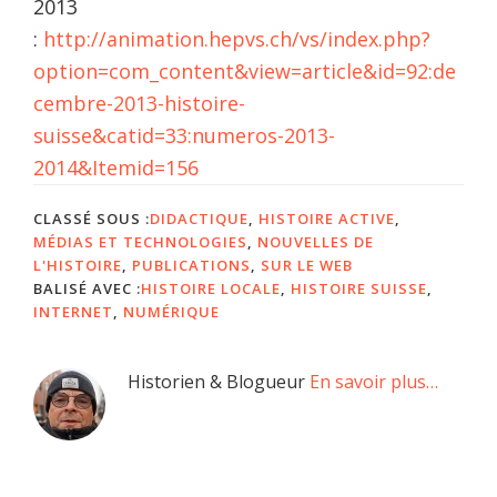
2013
:
http://animation.hepvs.ch/vs/index.php?
option=com_content&view=article&id=92:de
cembre-2013-histoire-
suisse&catid=33:numeros-2013-
2014&Itemid=156
CLASSÉ SOUS :
DIDACTIQUE
,
HISTOIRE ACTIVE
,
MÉDIAS ET TECHNOLOGIES
,
NOUVELLES DE
L'HISTOIRE
,
PUBLICATIONS
,
SUR LE WEB
BALISÉ AVEC :
HISTOIRE LOCALE
,
HISTOIRE SUISSE
,
INTERNET
,
NUMÉRIQUE
Barre
Historien & Blogueur
En savoir plus…
latérale
principale