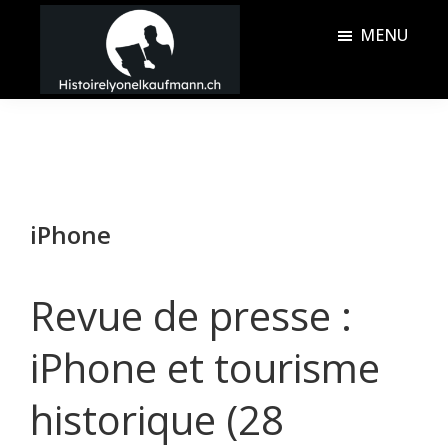
Passer
Passer
MENU
au
à
contenu
la
Histoire
principal
barre
Lyonel
latérale
Kaufmann
principale
iPhone
Revue de presse :
iPhone et tourisme
historique (28