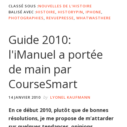
CLASSÉ SOUS :
NOUVELLES DE L'HISTOIRE
BALISÉ AVEC :
HISTOIRE
,
HISTORYPIN
,
IPHONE
,
PHOTOGRAPHIES
,
REVUEPRESSE
,
WHATWASTHERE
Guide 2010:
l'iManuel a portée
de main par
CourseSmart
by
14 JANVIER 2010
LYONEL KAUFMANN
En ce début 2010, plutôt que de bonnes
résolutions, je me propose de m’attarder
sur quelques tendances, opinions,