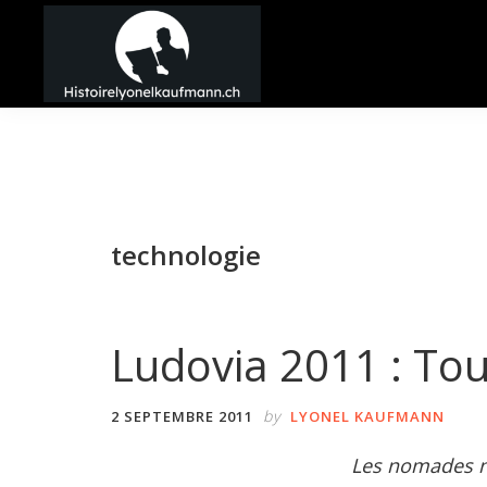
Passer
Passer
Passer
à
au
à
la
contenu
la
Histoire
navigation
principal
barre
Lyonel
principale
latérale
Kaufmann
principale
technologie
Ludovia 2011 : To
by
2 SEPTEMBRE 2011
LYONEL KAUFMANN
Les nomades n’