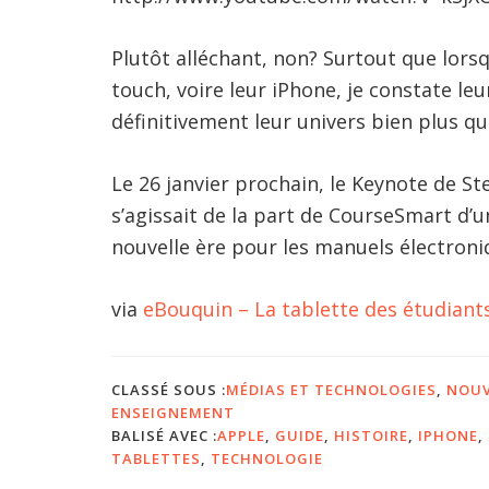
Plutôt alléchant, non? Surtout que lors
touch, voire leur iPhone, je constate leu
définitivement leur univers bien plus que
Le 26 janvier prochain, le Keynote de St
s’agissait de la part de CourseSmart d’u
nouvelle ère pour les manuels électroni
via
eBouquin – La tablette des étudian
CLASSÉ SOUS :
MÉDIAS ET TECHNOLOGIES
,
NOUV
ENSEIGNEMENT
BALISÉ AVEC :
APPLE
,
GUIDE
,
HISTOIRE
,
IPHONE
,
TABLETTES
,
TECHNOLOGIE