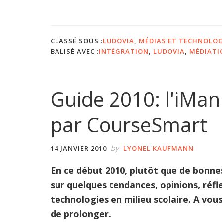
proposL
2011
:
CLASSÉ SOUS :
LUDOVIA
,
MÉDIAS ET TECHNOLOG
Tous
BALISÉ AVEC :
INTÉGRATION
,
LUDOVIA
,
MÉDIATI
nomade
?
Guide 2010: l'iMan
par CourseSmart
by
14 JANVIER 2010
LYONEL KAUFMANN
En ce début 2010, plutôt que de bonne
sur quelques tendances, opinions, réfle
technologies en milieu scolaire. A vous
de prolonger.