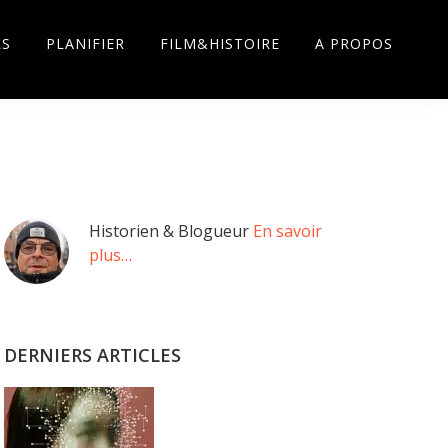
RS
PLANIFIER
FILM&HISTOIRE
A PROPOS
Barre
Historien & Blogueur
En savoir
plus…
latérale
principale
DERNIERS ARTICLES