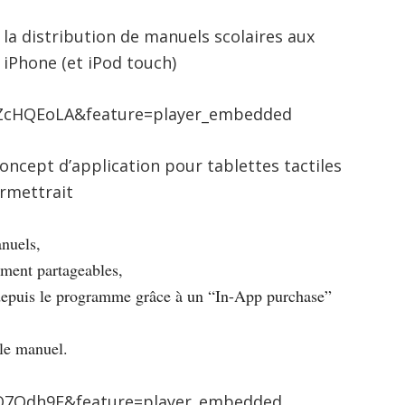
e la distribution de manuels scolaires aux
 iPhone (et iPod touch)
ZcHQEoLA&feature=player_embedded
ncept d’application pour tablettes tactiles
ermettrait
anuels,
lement partageables,
depuis le programme grâce à un “In-App purchase”
 le manuel.
XO7Odh9E&feature=player_embedded