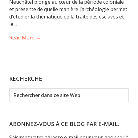
Neuchâtel plonge au cœur de la période coloniale
et présente de quelle manière l’archéologie permet
d’étudier la thématique de la traite des esclaves et
le ...
Read More →
RECHERCHE
Rechercher
dans
ce
site
Web
ABONNEZ-VOUS À CE BLOG PAR E-MAIL.
Saisissez votre adresse e-mail pour vous abonner à