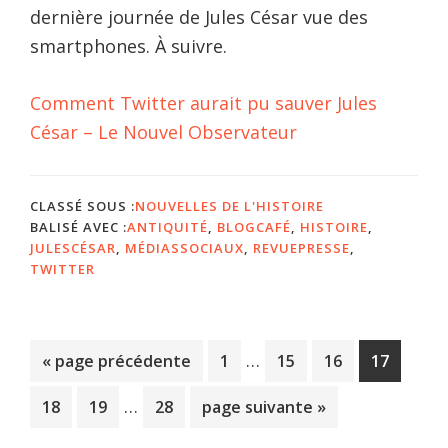
dernière journée de Jules César vue des
smartphones. À suivre.
Comment Twitter aurait pu sauver Jules
César – Le Nouvel Observateur
CLASSÉ SOUS :
NOUVELLES DE L'HISTOIRE
BALISÉ AVEC :
ANTIQUITÉ
,
BLOGCAFÉ
,
HISTOIRE
,
JULESCÉSAR
,
MÉDIASSOCIAUX
,
REVUEPRESSE
,
TWITTER
Pages
…
Aller
Page
Page
Page
Page
«
page précédente
1
15
16
17
provisoires
à
Pages
…
Page
Page
Page
Aller
18
19
28
page suivante »
omises
la
provisoires
à