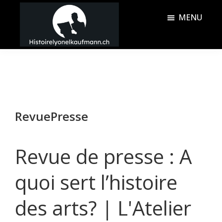
Passer
Passer
MENU
au
à
contenu
la
Histoire
principal
barre
Lyonel
latérale
Kaufmann
principale
RevuePresse
Revue de presse : A
quoi sert l’histoire
des arts? | L'Atelier