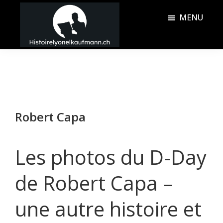
Passer
Passer
MENU
au
à
contenu
la
Histoire
principal
barre
Lyonel
latérale
Kaufmann
principale
Robert Capa
Les photos du D-Day
de Robert Capa –
une autre histoire et