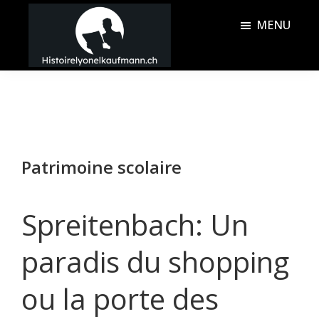
Passer
Passer
MENU
au
à
contenu
la
Histoire
principal
barre
Lyonel
latérale
Kaufmann
principale
Patrimoine scolaire
Spreitenbach: Un
paradis du shopping
ou la porte des