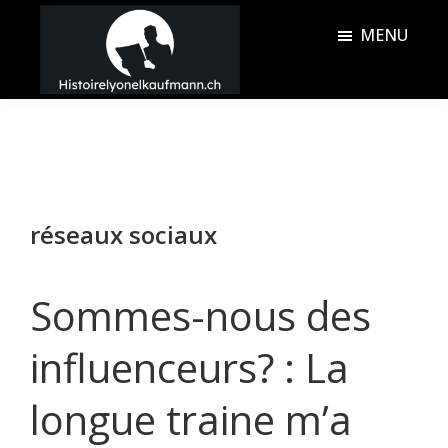
Passer
Passer
MENU
au
à
contenu
la
Histoire
principal
barre
Lyonel
latérale
Kaufmann
principale
réseaux sociaux
Sommes-nous des
influenceurs? : La
longue traine m’a