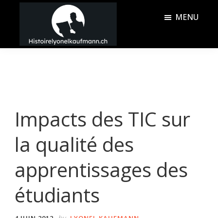
Passer
Passer
MENU
au
à
contenu
la
Histoire
principal
barre
Lyonel
latérale
Kaufmann
principale
Impacts des TIC sur
la qualité des
apprentissages des
étudiants
by
4 JUIN 2012
LYONEL KAUFMANN