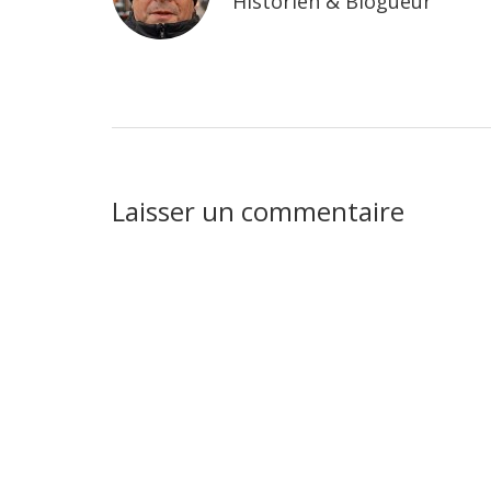
Historien & Blogueur
Interactions
Laisser un commentaire
du
lecteur