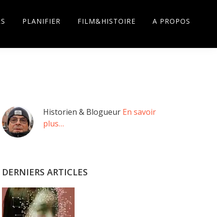
RS
PLANIFIER
FILM&HISTOIRE
A PROPOS
Barre
Historien & Blogueur
En savoir
plus…
latérale
principale
DERNIERS ARTICLES