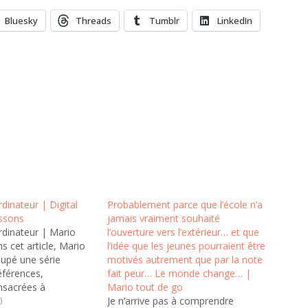
Bluesky
Threads
Tumblr
LinkedIn
dinateur | Digital
Probablement parce que l’école n’a
essons
jamais vraiment souhaité
rdinateur | Mario
l’ouverture vers l’extérieur… et que
s cet article, Mario
l’idée que les jeunes pourraient être
oupé une série
motivés autrement que par la note
références,
fait peur… Le monde change… |
nsacrées à
Mario tout de go
 d'ordinateurs dans
0
Je n’arrive pas à comprendre