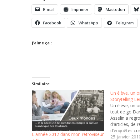
E-mail
Imprimer
Mastodon
Facebook
WhatsApp
Telegram
J’aime ça :
Similaire
Un élève, un or
Storytelling L
Un élève, un o
tout de go Dan
Asselin a regr
d'articles, de 
d'enquêtes co
L'année 2012 dans mon rétroviseur
l'implantation
25 janvier 201