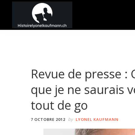
Passer
Passer
Passer
à
au
à
la
contenu
la
Histoire
navigation
principal
barre
Lyonel
principale
latérale
Kaufmann
principale
Revue de presse : C
que je ne saurais v
tout de go
by
7 OCTOBRE 2012
LYONEL KAUFMANN