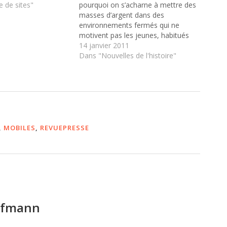
le l'expérience des
 de sites"
pourquoi on s’acharne à mettre des
légien, un
masses d’argent dans des
ags: histoire
environnements fermés qui ne
inateurs Enseignant
motivent pas les jeunes, habitués
intégration) Free
aux dispositifs de publication de
14 janvier 2011
 Teachers: Digital…
contenu qui les aident à se
Dans "Nouvelles de l'histoire"
construire une identité numérique.
,
MOBILES
,
REVUEPRESSE
ufmann