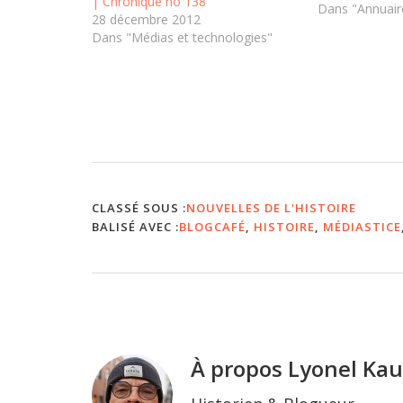
| Chronique no 138
les classes tel
Dans "Annuaire
28 décembre 2012
Landes "un col
Dans "Médias et technologies"
ordinateur". (t
médiaTICE ord
élèves Landes 
Technology for
CLASSÉ SOUS :
NOUVELLES DE L'HISTOIRE
BALISÉ AVEC :
BLOGCAFÉ
,
HISTOIRE
,
MÉDIASTICE
À propos
Lyonel Ka