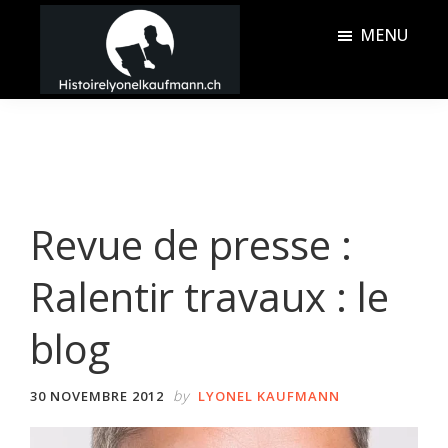
Passer
Passer
MENU
au
à
contenu
la
Histoire
principal
barre
Lyonel
latérale
Kaufmann
principale
Revue de presse :
Ralentir travaux : le
blog
by
30 NOVEMBRE 2012
LYONEL KAUFMANN