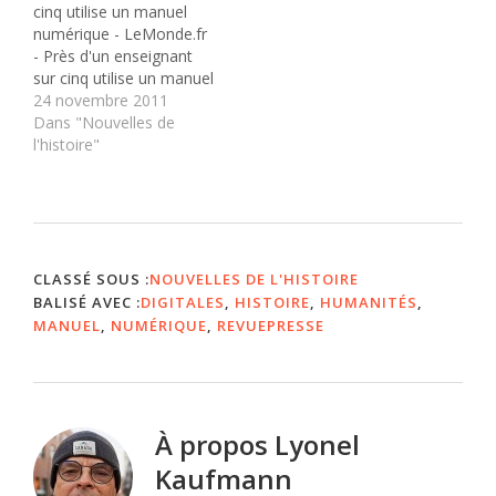
cinq utilise un manuel
proposer un aperçu
numérique - LeMonde.fr
infographique de ce
- Près d'un enseignant
qu'Apple a…
sur cinq utilise un manuel
numérique, signe que
24 novembre 2011
leur usage "gagne du
Dans "Nouvelles de
terrain" dans l'éducation
l'histoire"
nationale, rapporte une
enquête TNS-Sofres,
menée du 10 juin au 11
juillet 2011 auprès de 6
183 professeurs et
rendue…
CLASSÉ SOUS :
NOUVELLES DE L'HISTOIRE
BALISÉ AVEC :
DIGITALES
,
HISTOIRE
,
HUMANITÉS
,
MANUEL
,
NUMÉRIQUE
,
REVUEPRESSE
À propos
Lyonel
Kaufmann