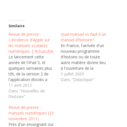
Similaire
Revue de presse :
Quel manuel vs faut-il un
L'incidence d'Apple sur
manuel d'histoire?
les manuels scolaires
En France, l'arrivée d'un
numériques | ActuaLitté
nouveau programme
Le lancement cette
d'histoire ou de toute
année de l'iPad 3, et
autre matière donne lieu
quelques semaines plus
à l'ouverture de la
tôt, de la version 2 de
chasse. Chaque éditeur
5 juillet 2009
l'application iBooks a
scolaire relifte plus ou
Dans "Didactique"
marqué la volonté
11 avril 2012
moins profondément sa
d'Apple de prendre part à
Dans "Nouvelles de
ou ses collections de
l'environnement scolaire.
l'histoire"
manuels et les
WorldWideLearn, une
enseignants se les voient
Revue de presse :
société spécialisée dans
ensuite proposés.
manuels numériques (23
les nouvelles
L'arrivée donc des
novembre 2011)
technologies de
nouveaux programmes
Près d'un enseignant sur
l'éducation, vient de
de 6e ne déroge…