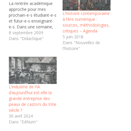
La rentrée académique
approche pour mes
L’histoire contemporaine
prochain-e-s étudiant-e-s
à l’ère numérique :
et futur-e-s enseignant-
sources, méthodologies,
e-s. Dans une semaine,
critiques – Agenda
ils débuteront leur
8 septembre 2009
5 juin 2018
formation et pour
Dans "Didactique"
Dans "Nouvelles de
certains autres la
l'histoire"
poursuivront. Ils y
entrent avec dans leur
esprit tout un ensemble
de représentations,
d'attente, voire de
certitude sur le métier
qui les attend. Peut-être
L’industrie de l’IA
serait-il bon qu'ils
d’aujourd’hui est-elle la
perçoivent…
grande entreprise des
peaux de castors du XIXe
siècle ?
30 avril 2024
Dans "EdNum"