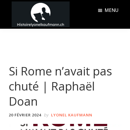
Passer
Passer
MENU
au
à
contenu
la
Histoire
principal
barre
Lyonel
latérale
Kaufmann
principale
Si Rome n’avait pas
chuté | Raphaël
Doan
by
20 FÉVRIER 2024
LYONEL KAUFMANN