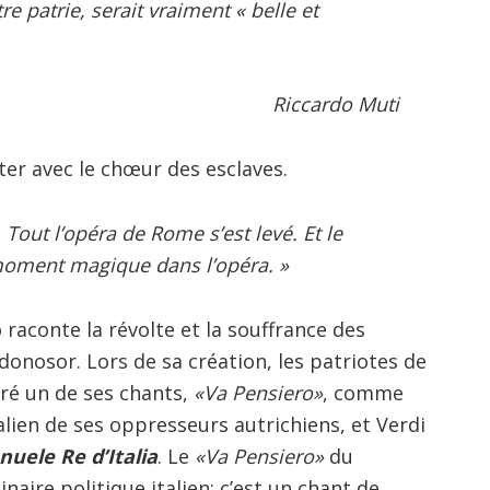
tre patrie, serait vraiment « belle et
Riccardo Muti
nter avec le chœur des esclaves.
 Tout l’opéra de Rome s’est levé. Et le
 moment magique dans l’opéra. »
raconte la révolte et la souffrance des
nosor. Lors de sa création, les patriotes de
ré un de ses chants,
«Va Pensiero»
, comme
talien de ses oppresseurs autrichiens, et Verdi
nuele Re d’Italia
. Le
«Va Pensiero»
du
naire politique italien: c’est un chant de