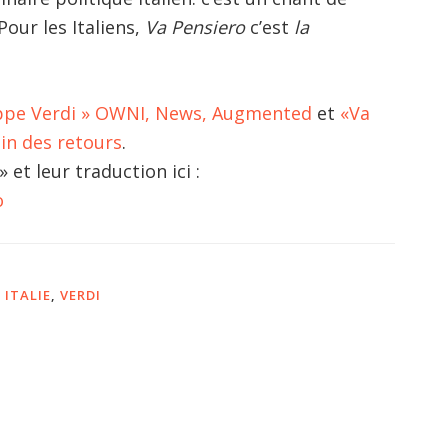
Pour les Italiens,
Va Pensiero
c’est
la
seppe Verdi » OWNI, News, Augmented
et
«Va
din des retours
.
et leur traduction ici :
o
,
ITALIE
,
VERDI