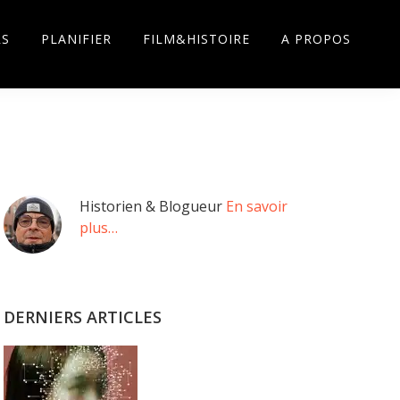
RS
PLANIFIER
FILM&HISTOIRE
A PROPOS
Barre
Historien & Blogueur
En savoir
plus…
latérale
principale
DERNIERS ARTICLES