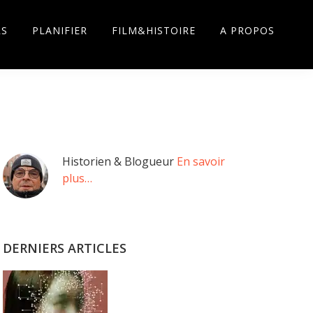
RS
PLANIFIER
FILM&HISTOIRE
A PROPOS
Barre
Historien & Blogueur
En savoir
plus…
latérale
principale
DERNIERS ARTICLES