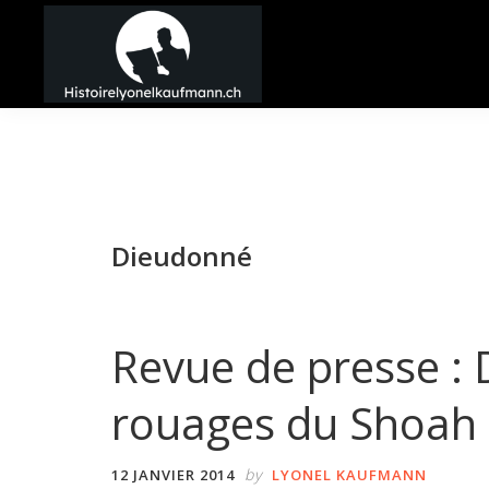
Passer
Passer
Passer
à
au
à
la
contenu
la
Histoire
navigation
principal
barre
Lyonel
principale
latérale
Kaufmann
principale
Dieudonné
Revue de presse : 
rouages du Shoah 
by
12 JANVIER 2014
LYONEL KAUFMANN