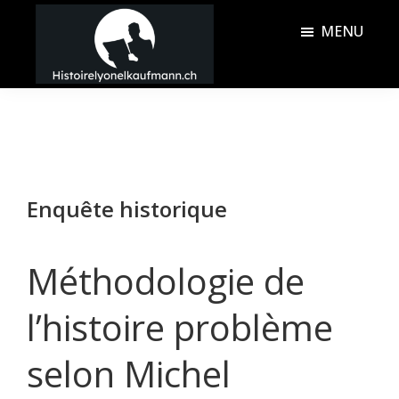
Passer
Passer
MENU
au
à
contenu
la
Histoire
principal
barre
Lyonel
latérale
Kaufmann
principale
Enquête historique
Méthodologie de
l’histoire problème
selon Michel