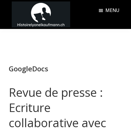
Passer
Passer
MENU
au
à
contenu
la
Histoire
principal
barre
Lyonel
latérale
Kaufmann
principale
GoogleDocs
Revue de presse :
Ecriture
collaborative avec