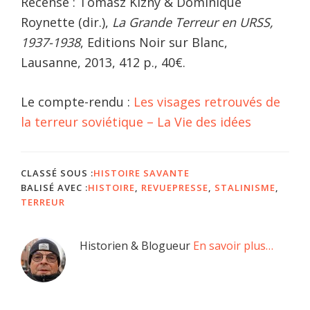
Recensé : Tomasz Kizny & Dominique
Roynette (dir.),
La Grande Terreur en URSS,
1937-1938
, Editions Noir sur Blanc,
Lausanne, 2013, 412 p., 40€.
Le compte-rendu :
Les visages retrouvés de
la terreur soviétique – La Vie des idées
CLASSÉ SOUS :
HISTOIRE SAVANTE
BALISÉ AVEC :
HISTOIRE
,
REVUEPRESSE
,
STALINISME
,
TERREUR
Barre
Historien & Blogueur
En savoir plus…
latérale
principale