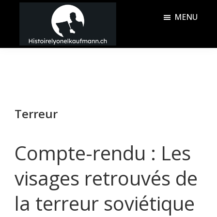
Passer
Passer
MENU
au
à
contenu
la
Histoire
principal
barre
Lyonel
latérale
Kaufmann
principale
Terreur
Compte-rendu : Les
visages retrouvés de
la terreur soviétique